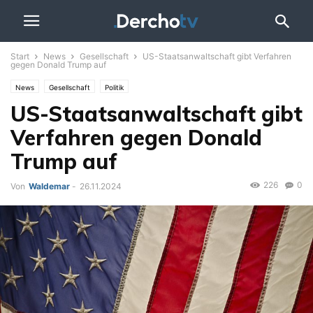
Start
News
Gesellschaft
US-Staatsanwaltschaft gibt Verfahren
gegen Donald Trump auf
News
Gesellschaft
Politik
US-Staatsanwaltschaft gibt
Verfahren gegen Donald
Trump auf
226
0
Von
Waldemar
-
26.11.2024