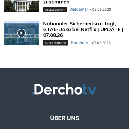
zustimmen
Waldemar
-
08.08.2026
GESELLSCHAFT
Nationaler Sicherheitsrat tagt,
GTA6-Doku bei Netflix | UPDATE |
07.08.26
Derchotv
-
07.08.2026
ENTERTAINMENT
ÜBER UNS