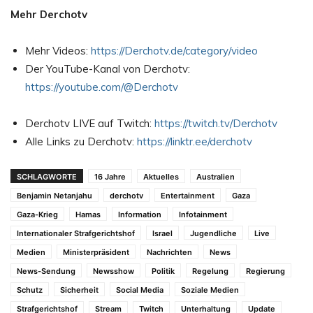
Mehr Derchotv
Mehr Videos:
https://Derchotv.de/category/video
Der YouTube-Kanal von Derchotv:
https://youtube.com/@Derchotv
Derchotv LIVE auf Twitch:
https://twitch.tv/Derchotv
Alle Links zu Derchotv:
https://linktr.ee/derchotv
SCHLAGWORTE
16 Jahre
Aktuelles
Australien
Benjamin Netanjahu
derchotv
Entertainment
Gaza
Gaza-Krieg
Hamas
Information
Infotainment
Internationaler Strafgerichtshof
Israel
Jugendliche
Live
Medien
Ministerpräsident
Nachrichten
News
News-Sendung
Newsshow
Politik
Regelung
Regierung
Schutz
Sicherheit
Social Media
Soziale Medien
Strafgerichtshof
Stream
Twitch
Unterhaltung
Update