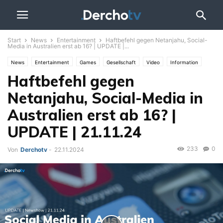
Start
News
Entertainment
Haftbefehl gegen Netanjahu, Social-
Media in Australien erst ab 16? | UPDATE |...
News
Entertainment
Games
Gesellschaft
Video
Information
Haftbefehl gegen
Themen
Iran-Krieg
Politik
Sport
UPDATE
Wahlen
Netanjahu, Social-Media in
Australien erst ab 16? |
UPDATE | 21.11.24
233
0
Von
Derchotv
-
22.11.2024