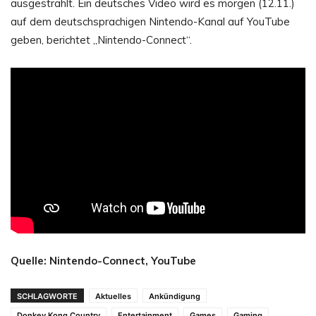
ausgestrahlt. Ein deutsches Video wird es morgen (12.11.)
auf dem deutschsprachigen Nintendo-Kanal auf YouTube
geben, berichtet „Nintendo-Connect“.
Quelle: Nintendo-Connect, YouTube
SCHLAGWORTE
Aktuelles
Ankündigung
Donkey Kong Country
Entertainment
Games
Gaming