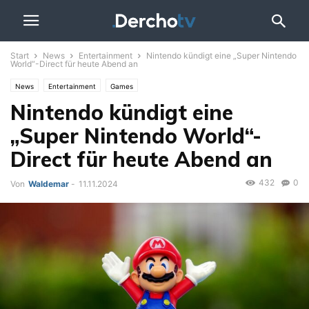
Start
News
Entertainment
Nintendo kündigt eine „Super Nintendo
World“-Direct für heute Abend an
News
Entertainment
Games
Nintendo kündigt eine
„Super Nintendo World“-
Direct für heute Abend an
432
0
Von
Waldemar
-
11.11.2024