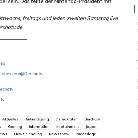
l sein. Das teilte der Nintendo-Präsident mit.
wochs, freitags und jeden zweiten Samstag live
rchotv.de
deo
outube.com/@Derchotv
erchotv
otv
Aktuelles
Ankündigung
Demokraten
derchotv
s
Gaming
Information
Infotainment
Japan
ews
News-Sendung
Newsshow
Niederlage