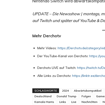
Nintendo Switch wird abwärtskompatibe
UPDATE – Die Newsshow | montags, mitt
auf Twitch und später auf YouTube & De
Mehr Derchotv
Mehr Videos:
https://Derchotv.de/category/vi
Der YouTube-Kanal von Derchotv:
https://y
Derchotv LIVE auf Twitch:
https://twitch.tv/D
Alle Links zu Derchotv:
https://linktr.ee/derch
SCHLAGWORTE
2024
Abwärtskompatibel
Deutschland
Donald Trump
Folgen
Game
Kamala Harris
Links
Live
Nachrichten
N