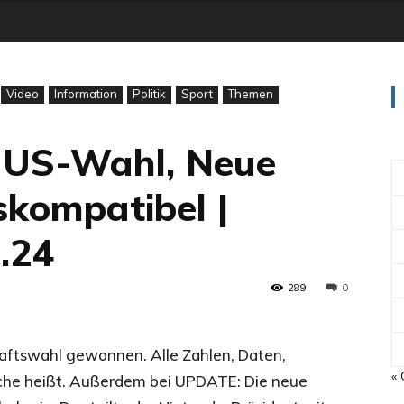
Video
Information
Politik
Sport
Themen
 US-Wahl, Neue
kompatibel |
.24
289
0
aftswahl gewonnen. Alle Zahlen, Daten,
« 
che heißt. Außerdem bei UPDATE: Die neue