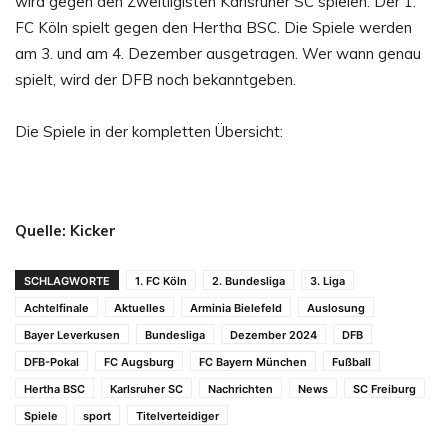
wird gegen den Zweitligisten Karlsruher SC spielen. Der 1.
FC Köln spielt gegen den Hertha BSC. Die Spiele werden
am 3. und am 4. Dezember ausgetragen. Wer wann genau
spielt, wird der DFB noch bekanntgeben.
Die Spiele in der kompletten Übersicht:
Quelle: Kicker
SCHLAGWORTE
1. FC Köln
2. Bundesliga
3. Liga
Achtelfinale
Aktuelles
Arminia Bielefeld
Auslosung
Bayer Leverkusen
Bundesliga
Dezember 2024
DFB
DFB-Pokal
FC Augsburg
FC Bayern München
Fußball
Hertha BSC
Karlsruher SC
Nachrichten
News
SC Freiburg
Spiele
sport
Titelverteidiger