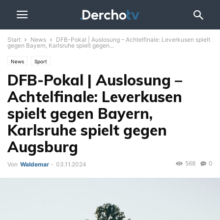
Start
News
DFB-Pokal | Auslosung – Achtelfinale: Leverkusen spielt
gegen Bayern, Karlsruhe spielt gegen...
News
Sport
DFB-Pokal | Auslosung –
Achtelfinale: Leverkusen
spielt gegen Bayern,
Karlsruhe spielt gegen
Augsburg
568
0
Von
Waldemar
-
03.11.2024