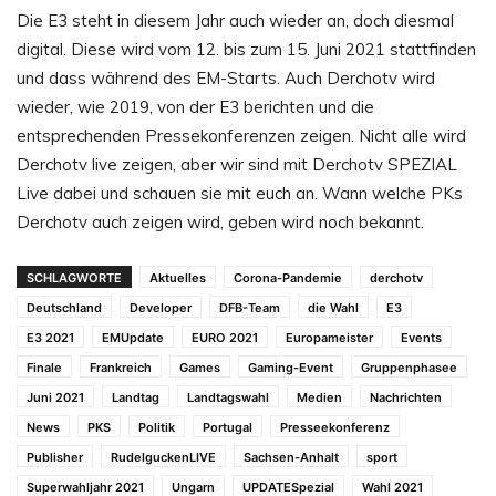
Die E3 steht in diesem Jahr auch wieder an, doch diesmal
digital. Diese wird vom 12. bis zum 15. Juni 2021 stattfinden
und dass während des EM-Starts. Auch Derchotv wird
wieder, wie 2019, von der E3 berichten und die
entsprechenden Pressekonferenzen zeigen. Nicht alle wird
Derchotv live zeigen, aber wir sind mit Derchotv SPEZIAL
Live dabei und schauen sie mit euch an. Wann welche PKs
Derchotv auch zeigen wird, geben wird noch bekannt.
SCHLAGWORTE
Aktuelles
Corona-Pandemie
derchotv
Deutschland
Developer
DFB-Team
die Wahl
E3
E3 2021
EMUpdate
EURO 2021
Europameister
Events
Finale
Frankreich
Games
Gaming-Event
Gruppenphasee
Juni 2021
Landtag
Landtagswahl
Medien
Nachrichten
News
PKS
Politik
Portugal
Presseekonferenz
Publisher
RudelguckenLIVE
Sachsen-Anhalt
sport
Superwahljahr 2021
Ungarn
UPDATESpezial
Wahl 2021