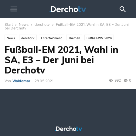
Start
News
derchotv
Fußball-EM 2021, Wahl in SA, E3 – Der Juni
bei Derchotv
News
derchotv
Entertainment
Themen
Fußball-WM 2026
Fußball-EM 2021, Wahl in
Games
Unterhaltung
GAMESLIVE
Video
Information
Politik
Specials
Sport
UPDATE
Wahlen
SA, E3 – Der Juni bei
Derchotv
992
0
Von
Waldemar
-
28.05.2021