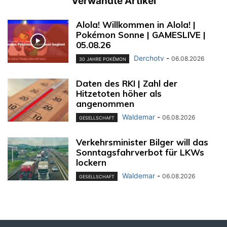
Verwandte Artikel
Alola! Willkommen in Alola! |
Pokémon Sonne | GAMESLIVE |
05.08.26
Derchotv
-
06.08.2026
30 JAHRE POKÉMON
Daten des RKI | Zahl der
Hitzetoten höher als
angenommen
Waldemar
-
06.08.2026
GESELLSCHAFT
Verkehrsminister Bilger will das
Sonntagsfahrverbot für LKWs
lockern
Waldemar
-
06.08.2026
GESELLSCHAFT