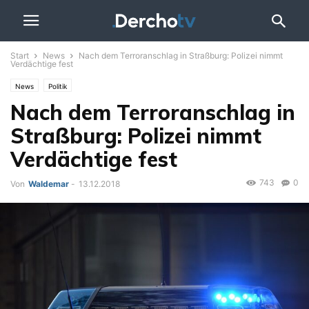
Start
News
Nach dem Terroranschlag in Straßburg: Polizei nimmt
Verdächtige fest
News
Politik
Nach dem Terroranschlag in
Straßburg: Polizei nimmt
Verdächtige fest
743
0
Von
Waldemar
-
13.12.2018