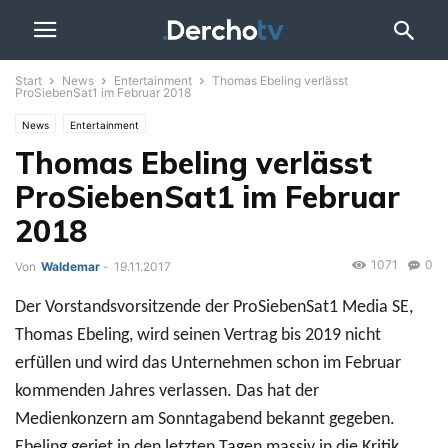
Start
News
Entertainment
Thomas Ebeling verlässt
ProSiebenSat1 im Februar 2018
News
Entertainment
Thomas Ebeling verlässt
ProSiebenSat1 im Februar
2018
1071
0
Von
Waldemar
-
19.11.2017
Der Vorstandsvorsitzende der ProSiebenSat1 Media SE,
Thomas Ebeling, wird seinen Vertrag bis 2019 nicht
erfüllen und wird das Unternehmen schon im Februar
kommenden Jahres verlassen. Das hat der
Medienkonzern am Sonntagabend bekannt gegeben.
Ebeling geriet in den letzten Tagen massiv in die Kritik,