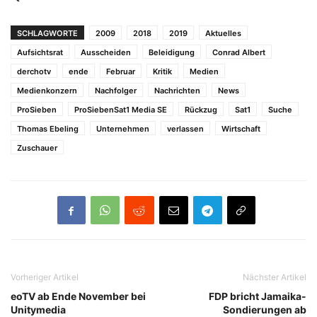
SCHLAGWORTE
2009
2018
2019
Aktuelles
Aufsichtsrat
Ausscheiden
Beleidigung
Conrad Albert
derchotv
ende
Februar
Kritik
Medien
Medienkonzern
Nachfolger
Nachrichten
News
ProSieben
ProSiebenSat1 Media SE
Rückzug
Sat1
Suche
Thomas Ebeling
Unternehmen
verlassen
Wirtschaft
Zuschauer
Vorheriger Artikel
Nächster Artikel
eoTV ab Ende November bei
FDP bricht Jamaika-
Unitymedia
Sondierungen ab