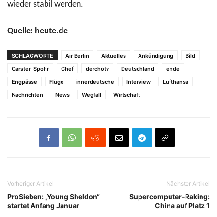
wieder stabil werden.
Quelle: heute.de
SCHLAGWORTE
Air Berlin
Aktuelles
Ankündigung
Bild
Carsten Spohr
Chef
derchotv
Deutschland
ende
Engpässe
Flüge
innerdeutsche
Interview
Lufthansa
Nachrichten
News
Wegfall
Wirtschaft
Vorheriger Artikel
Nächster Artikel
ProSieben: „Young Sheldon“
Supercomputer-Raking:
startet Anfang Januar
China auf Platz 1