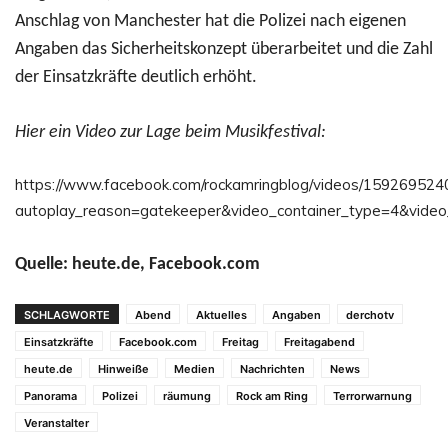
Anschlag von Manchester hat die Polizei nach eigenen
Angaben das Sicherheitskonzept überarbeitet und die Zahl
der Einsatzkräfte deutlich erhöht.
Hier ein Video zur Lage beim Musikfestival:
https://www.facebook.com/rockamringblog/videos/15926952
autoplay_reason=gatekeeper&video_container_type=4&vide
Quelle: heute.de, Facebook.com
SCHLAGWORTE
Abend
Aktuelles
Angaben
derchotv
Einsatzkräfte
Facebook.com
Freitag
Freitagabend
heute.de
Hinweiße
Medien
Nachrichten
News
Panorama
Polizei
räumung
Rock am Ring
Terrorwarnung
Veranstalter