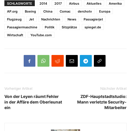
SCHLAGWORTE
2014
2017
Airbus
Aktuelles
Amerika
AP.org
Boeing
China
Comac
derchotv
Europa
Flugzeug
Jet
Nachrichten
News
Passagierjet
Passagiermaschine
Politik
Sitzplätze
spiegel.de
Wirtschaft
YouTube.com
Vorheriger Artikel
Nächster Artikel
Von der Leyen räumt Fehler
ZDF-Hauptstadtstudio:
in der Affäre dem Oberleunat
Mann verletzte Security-
ein
Mitarbeiter