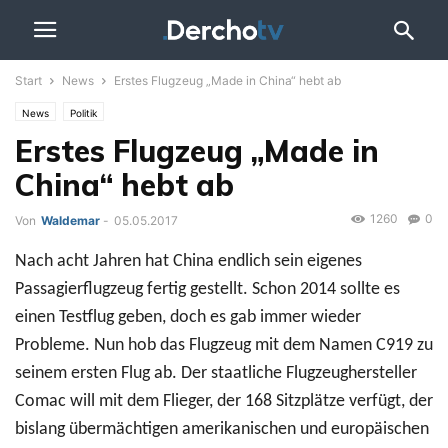
Start
News
Erstes Flugzeug „Made in China“ hebt ab
News
Politik
Erstes Flugzeug „Made in
China“ hebt ab
1260
0
Von
Waldemar
-
05.05.2017
Nach acht Jahren hat China endlich sein eigenes
Passagierflugzeug fertig gestellt. Schon 2014 sollte es
einen Testflug geben, doch es gab immer wieder
Probleme. Nun hob das Flugzeug mit dem Namen C919 zu
seinem ersten Flug ab. Der staatliche Flugzeughersteller
Comac will mit dem Flieger, der 168 Sitzplätze verfügt, der
bislang übermächtigen amerikanischen und europäischen