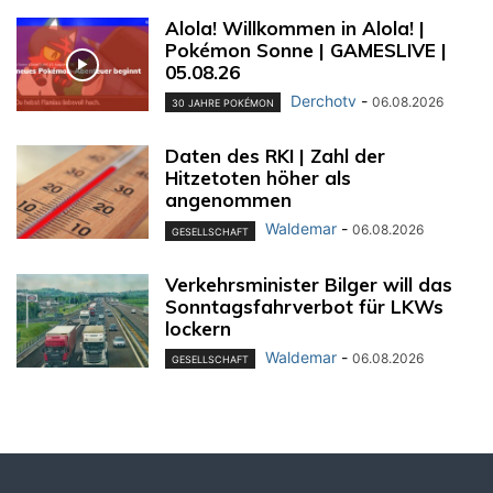
Alola! Willkommen in Alola! |
Pokémon Sonne | GAMESLIVE |
05.08.26
Derchotv
-
06.08.2026
30 JAHRE POKÉMON
Daten des RKI | Zahl der
Hitzetoten höher als
angenommen
Waldemar
-
06.08.2026
GESELLSCHAFT
Verkehrsminister Bilger will das
Sonntagsfahrverbot für LKWs
lockern
Waldemar
-
06.08.2026
GESELLSCHAFT