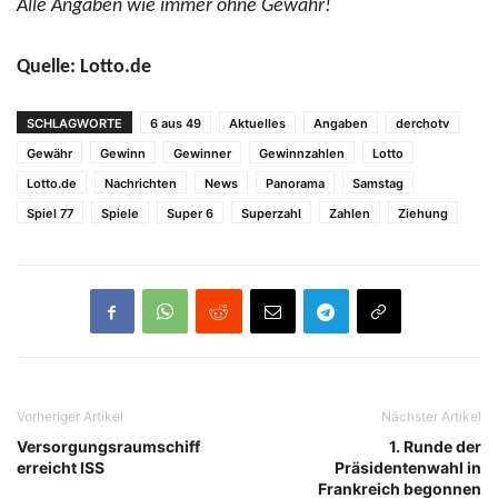
Alle Angaben wie immer ohne Gewähr!
Quelle: Lotto.de
SCHLAGWORTE
6 aus 49
Aktuelles
Angaben
derchotv
Gewähr
Gewinn
Gewinner
Gewinnzahlen
Lotto
Lotto.de
Nachrichten
News
Panorama
Samstag
Spiel 77
Spiele
Super 6
Superzahl
Zahlen
Ziehung
Vorheriger Artikel
Nächster Artikel
Versorgungsraumschiff
1. Runde der
erreicht ISS
Präsidentenwahl in
Frankreich begonnen