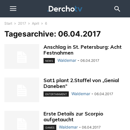
Start
2017
April
6
Tagesarchive: 06.04.2017
Anschlag in St. Petersburg: Acht
Festnahmen
Waldemar
-
06.04.2017
NEWS
Sat1 plant 2.Staffel von „Genial
Daneben“
Waldemar
-
06.04.2017
ENTERTAINMENT
Erste Details zur Scorpio
aufgetaucht
Waldemar
-
06.04.2017
GAMES