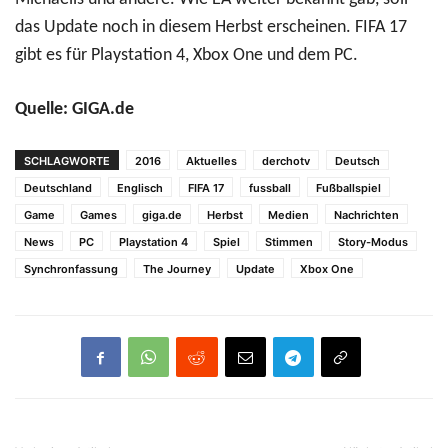
das Update noch in diesem Herbst erscheinen. FIFA 17
gibt es für Playstation 4, Xbox One und dem PC.
Quelle: GIGA.de
SCHLAGWORTE
2016
Aktuelles
derchotv
Deutsch
Deutschland
Englisch
FIFA 17
fussball
Fußballspiel
Game
Games
giga.de
Herbst
Medien
Nachrichten
News
PC
Playstation 4
Spiel
Stimmen
Story-Modus
Synchronfassung
The Journey
Update
Xbox One