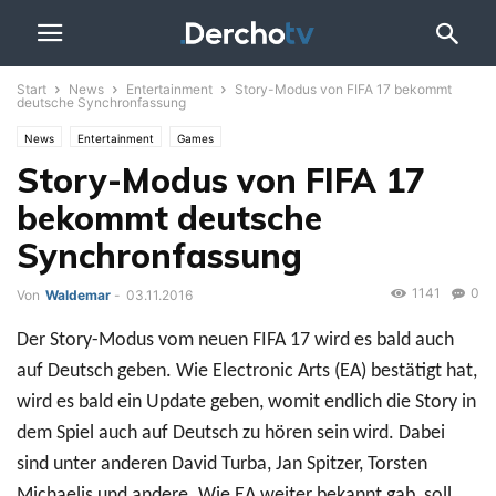
Start
News
Entertainment
Story-Modus von FIFA 17 bekommt
deutsche Synchronfassung
News
Entertainment
Games
Story-Modus von FIFA 17
bekommt deutsche
Synchronfassung
1141
0
Von
Waldemar
-
03.11.2016
Der Story-Modus vom neuen FIFA 17 wird es bald auch
auf Deutsch geben. Wie Electronic Arts (EA) bestätigt hat,
wird es bald ein Update geben, womit endlich die Story in
dem Spiel auch auf Deutsch zu hören sein wird. Dabei
sind unter anderen David Turba, Jan Spitzer, Torsten
Michaelis und andere. Wie EA weiter bekannt gab, soll