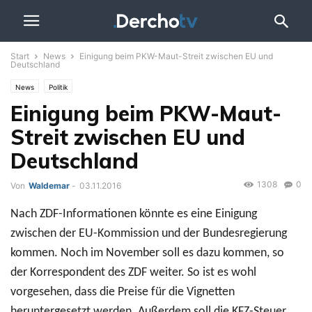
Start
News
Einigung beim PKW-Maut-Streit zwischen EU und
Deutschland
News
Politik
Einigung beim PKW-Maut-
Streit zwischen EU und
Deutschland
1308
0
Von
Waldemar
-
03.11.2016
Nach ZDF-Informationen könnte es eine Einigung
zwischen der EU-Kommission und der Bundesregierung
kommen. Noch im November soll es dazu kommen, so
der Korrespondent des ZDF weiter. So ist es wohl
vorgesehen, dass die Preise für die Vignetten
heruntergesetzt werden. Außerdem soll die KFZ-Steuer