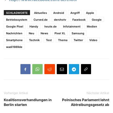
SCHLAGWORTE
Aktuelles
Android
Angriff
Apple
Betriebssystem
Curved.de
derchotv
Facebook
Google
Google Pixel
Handy
heute.de
Infotainment
Medien
Nachrichten
Neu
News
Pixel XL
Samsung
Smartphone
Technik
Test
Thema
Twitter
Video
wadi1989de
Vorheriger Artikel
Nächster Artikel
Koalitionsverhandlungen in
Polnisches Parlament lehnt
Berlin starten
Abtreibungsgesetz ab