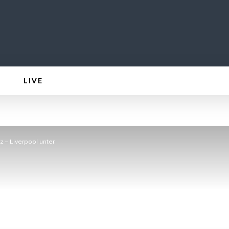
LIVE
z – Liverpool unter