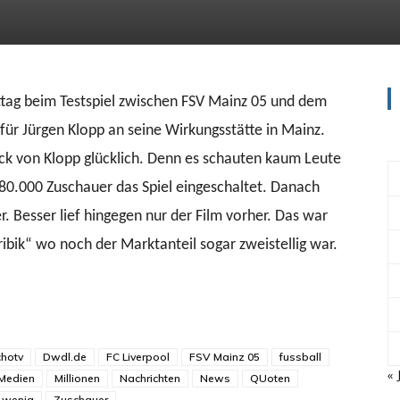
tag beim Testspiel zwischen FSV Mainz 05 und dem
für Jürgen Klopp an seine Wirkungsstätte in Mainz.
k von Klopp glücklich. Denn es schauten kaum Leute
80.000 Zuschauer das Spiel eingeschaltet. Danach
. Besser lief hingegen nur der Film vorher. Das war
ibik“ wo noch der Marktanteil sogar zweistellig war.
chotv
Dwdl.de
FC Liverpool
FSV Mainz 05
fussball
« 
Medien
Millionen
Nachrichten
News
QUoten
wenig
Zuschauer