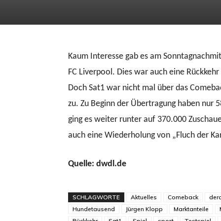
Kaum Interesse gab es am Sonntagnachmit
FC Liverpool. Dies war auch eine Rückkehr 
Doch Sat1 war nicht mal über das Comebac
zu. Zu Beginn der Übertragung haben nur 5
ging es weiter runter auf 370.000 Zuschauer
auch eine Wiederholung von „Fluch der Kar
Quelle: dwdl.de
SCHLAGWORTE
Aktuelles
Comeback
der
Hundetausend
Jürgen Klopp
Marktanteile
Rückkehr
Sat1
Spiel
sport
Testspiel