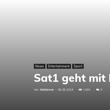
News
Entertainment
Sport
Sat1 geht mit 
Von
Waldemar
-
08.08.2016
1180
0