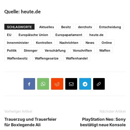
Quelle: heute.de
SCHLAGWORTE
Aktuelles
Besitz
derchotv
Entscheidung
EU
Europäische Union
Europaparlament
heute.de
Innenminister
Kontrollen
Nachrichten
News
Online
Politik
Strenger
Verschärfung
Vorschriften
Waffen
Waffenbesitz
Waffengesetze
Waffenhandel
Vorheriger Artikel
Nächster Artikel
Trauerzug und Trauerfeier
PlayStation Neo: Sony
für Boxlegende Ali
bestätigt neue Konsole