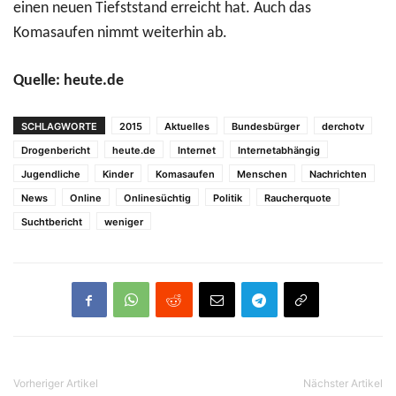
einen neuen Tiefststand erreicht hat. Auch das
Komasaufen nimmt weiterhin ab.
Quelle: heute.de
SCHLAGWORTE
2015
Aktuelles
Bundesbürger
derchotv
Drogenbericht
heute.de
Internet
Internetabhängig
Jugendliche
Kinder
Komasaufen
Menschen
Nachrichten
News
Online
Onlinesüchtig
Politik
Raucherquote
Suchtbericht
weniger
Vorheriger Artikel
Nächster Artikel