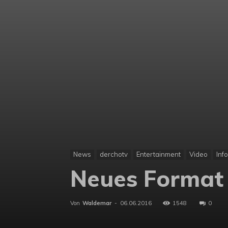
News
derchotv
Entertainment
Video
Inf
Neues Format
Von
Waldemar
-
06.06.2016
1548
0