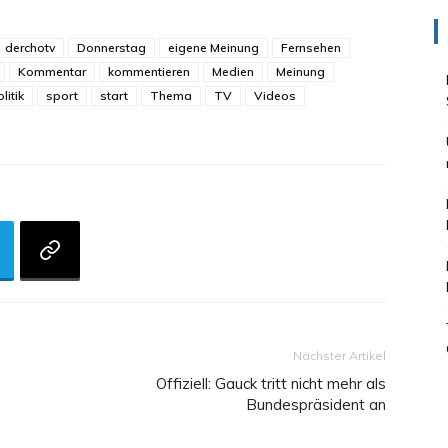
derchotv
Donnerstag
eigene Meinung
Fernsehen
Kommentar
kommentieren
Medien
Meinung
litik
sport
start
Thema
TV
Videos
Nächster Artikel
Offiziell: Gauck tritt nicht mehr als
Bundespräsident an