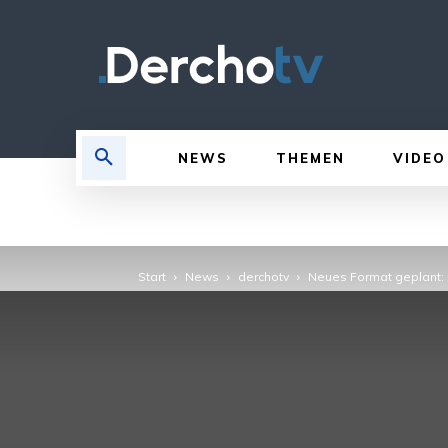
NEWS
THEMEN
VIDEO
Start
News
derchotv
Neues Format geplant: