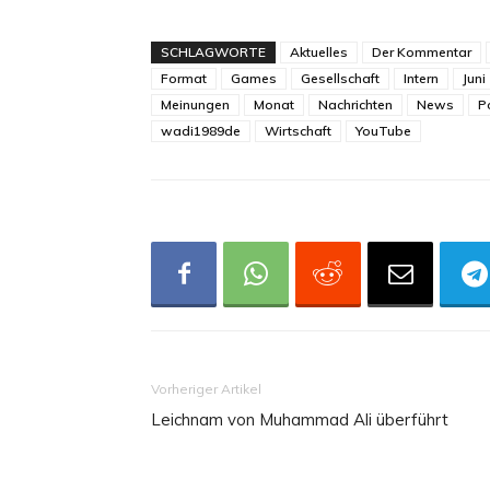
SCHLAGWORTE
Aktuelles
Der Kommentar
Format
Games
Gesellschaft
Intern
Juni
Meinungen
Monat
Nachrichten
News
Po
wadi1989de
Wirtschaft
YouTube
Vorheriger Artikel
Leichnam von Muhammad Ali überführt