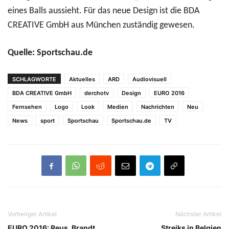
eines Balls aussieht. Für das neue Design ist die BDA
CREATIVE GmbH aus München zuständig gewesen.
Quelle: Sportschau.de
SCHLAGWORTE
Aktuelles
ARD
Audiovisuell
BDA CREATIVE GmbH
derchotv
Design
EURO 2016
Fernsehen
Logo
Look
Medien
Nachrichten
Neu
News
sport
Sportschau
Sportschau.de
TV
Vorheriger Artikel
Nächster Artikel
EURO 2016: Reus, Brandt,
Streiks in Belgien