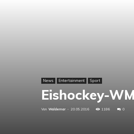
News
Entertainment
Sport
Eishockey-WM 
Von
Waldemar
-
20.05.2016
1186
0