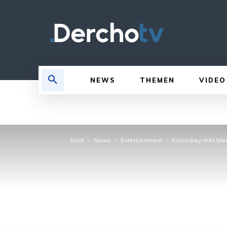
NEWS
THEMEN
VIDEO
Start
News
Entertainment
Eishockey-WM blei