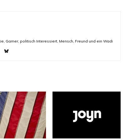
ie, Gamer, politisch Interessiert, Mensch, Freund und ein Wadi