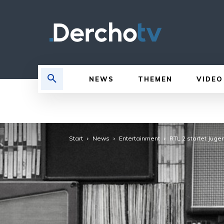
NEWS
THEMEN
VIDEO
Start
News
Entertainment
RTL 2 startet Jug