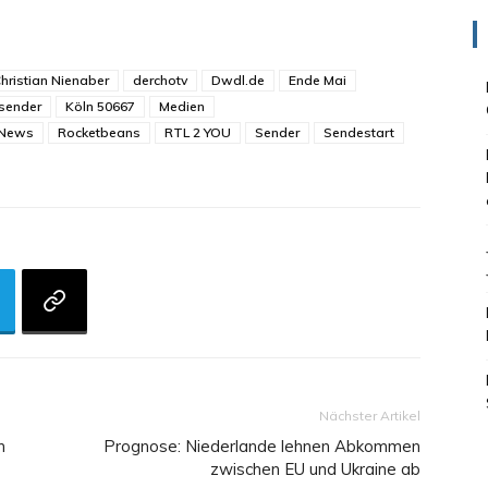
hristian Nienaber
derchotv
Dwdl.de
Ende Mai
sender
Köln 50667
Medien
News
Rocketbeans
RTL 2 YOU
Sender
Sendestart
Nächster Artikel
n
Prognose: Niederlande lehnen Abkommen
zwischen EU und Ukraine ab