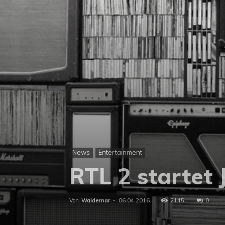
News
Entertainment
RTL 2 startet
Von
Waldemar
-
06.04.2016
2145
0