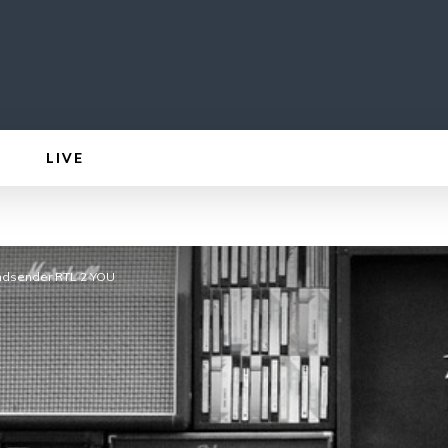
LIVE
endsender RTL 2 YOU