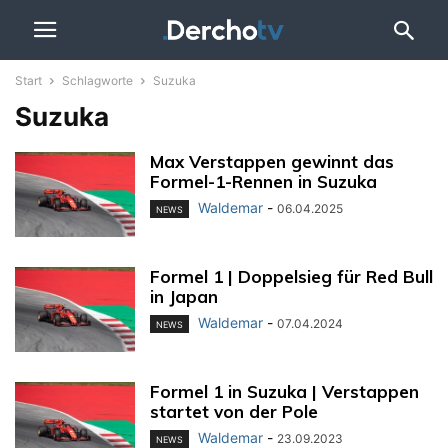
Start
Schlagworte
Suzuka
Suzuka
Max Verstappen gewinnt das
Formel-1-Rennen in Suzuka
Waldemar
-
06.04.2025
NEWS
Formel 1 | Doppelsieg für Red Bull
in Japan
Waldemar
-
07.04.2024
NEWS
Formel 1 in Suzuka | Verstappen
startet von der Pole
Waldemar
-
23.09.2023
NEWS