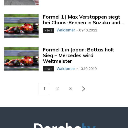
Formel 1 | Max Verstappen siegt
bei Chaos-Rennen in Suzuka und...
Waldemar
-
09.10.2022
NEWS
Formel 1 in Japan: Bottas holt
Sieg – Mercedes wird
Weltmeister
Waldemar
-
13.10.2019
NEWS
1
2
3