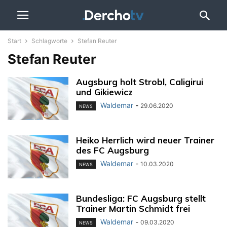
Start
Schlagworte
Stefan Reuter
Stefan Reuter
Augsburg holt Strobl, Caligirui
und Gikiewicz
Waldemar
-
29.06.2020
NEWS
Heiko Herrlich wird neuer Trainer
des FC Augsburg
Waldemar
-
10.03.2020
NEWS
Bundesliga: FC Augsburg stellt
Trainer Martin Schmidt frei
Waldemar
-
09.03.2020
NEWS