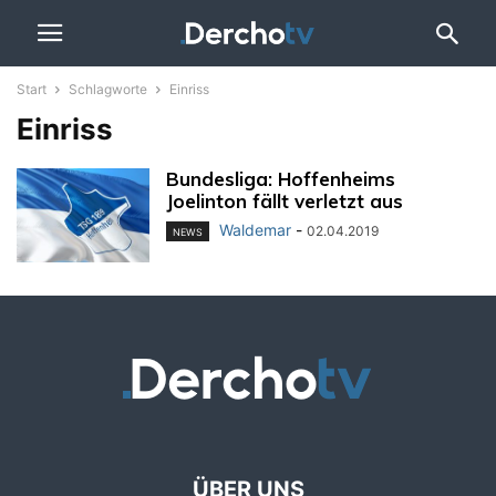
Start
Schlagworte
Einriss
Einriss
Bundesliga: Hoffenheims
Joelinton fällt verletzt aus
Waldemar
-
02.04.2019
NEWS
ÜBER UNS