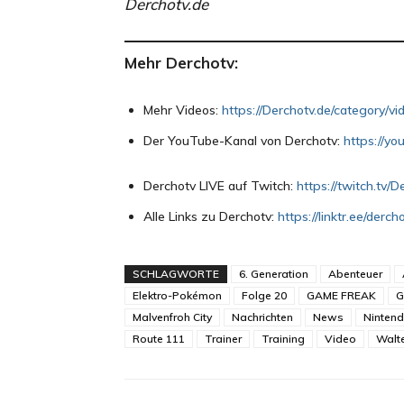
Derchotv.de
Mehr Derchotv:
Mehr Videos:
https://Derchotv.de/category/vi
Der YouTube-Kanal von Derchotv:
https://y
Derchotv LIVE auf Twitch:
https://twitch.tv/D
Alle Links zu Derchotv:
https://linktr.ee/derch
SCHLAGWORTE
6. Generation
Abenteuer
Elektro-Pokémon
Folge 20
GAME FREAK
G
Malvenfroh City
Nachrichten
News
Ninten
Route 111
Trainer
Training
Video
Walt