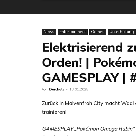
News
Entertainment
Games
Unterhaltung
Elektrisierend 
Orden! | Pokém
GAMESPLAY | 
Von
Derchotv
-
13.01.2025
Zurück in Malvenfroh City macht Wadi
trainieren!
GAMESPLAY „Pokémon Omega Rubin“ – 