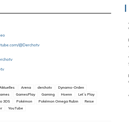
deo
outube.com/@Derchotv
erchotv
otv
Aktuelles
Arena
derchotv
Dynamo-Orden
ames
GamesPlay
Gaming
Hoenn
Let´s Play
do 3DS
Pokémon
Pokémon Omega Rubin
Reise
er
YouTube