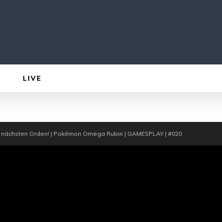
LIVE
m nächsten Orden! | Pokémon Omega Rubin | GAMESPLAY | #020