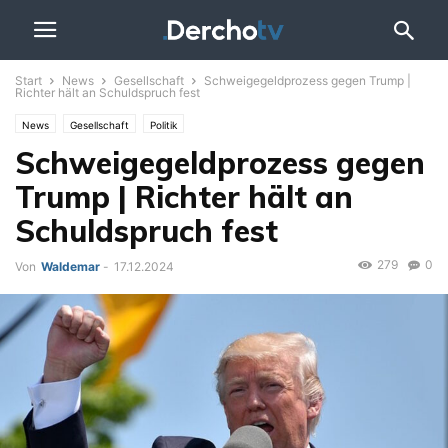
Start
News
Gesellschaft
Schweigegeldprozess gegen Trump |
Richter hält an Schuldspruch fest
News
Gesellschaft
Politik
Schweigegeldprozess gegen
Trump | Richter hält an
Schuldspruch fest
279
0
Von
Waldemar
-
17.12.2024