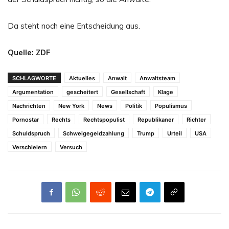
Da steht noch eine Entscheidung aus.
Quelle: ZDF
SCHLAGWORTE
Aktuelles
Anwalt
Anwaltsteam
Argumentation
gescheitert
Gesellschaft
Klage
Nachrichten
New York
News
Politik
Populismus
Pornostar
Rechts
Rechtspopulist
Republikaner
Richter
Schuldspruch
Schweigegeldzahlung
Trump
Urteil
USA
Verschleiern
Versuch