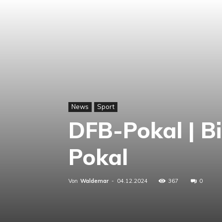
News
Sport
DFB-Pokal | B
Pokal
Von
Waldemar
-
04.12.2024
367
0