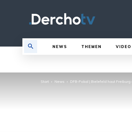
NEWS
THEMEN
VIDEO
Start
News
DFB-Pokal | Bielefeld haut Freibur