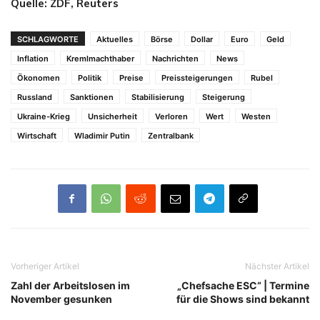
Quelle: ZDF, Reuters
SCHLAGWORTE
Aktuelles
Börse
Dollar
Euro
Geld
Inflation
Kremlmachthaber
Nachrichten
News
Ökonomen
Politik
Preise
Preissteigerungen
Rubel
Russland
Sanktionen
Stabilisierung
Steigerung
Ukraine-Krieg
Unsicherheit
Verloren
Wert
Westen
Wirtschaft
Wladimir Putin
Zentralbank
Vorheriger Artikel
Nächster Artikel
Zahl der Arbeitslosen im
„Chefsache ESC“ | Termine
November gesunken
für die Shows sind bekannt