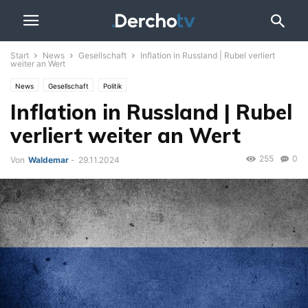
Start
News
Gesellschaft
Inflation in Russland | Rubel verliert
weiter an Wert
News
Gesellschaft
Politik
Inflation in Russland | Rubel
verliert weiter an Wert
255
0
Von
Waldemar
-
29.11.2024