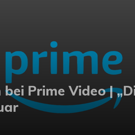
bei Prime Video | „D
uar