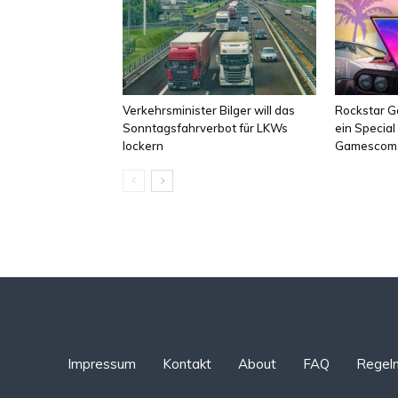
Verkehrsminister Bilger will das
Rockstar Ga
Sonntagsfahrverbot für LKWs
ein Specia
lockern
Gamescom
Impressum
Kontakt
About
FAQ
Regel