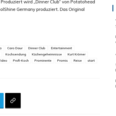
Produziert wird „Dinner Club“ von Potatohead
olShine Germany produziert. Das Original
a
Caro Daur
Dinner Club
Entertainment
Kochsendung
Küchengeheimnisse
Kurt Krömer
Video
Profi-Koch
Prominente
Promis
Reise
start