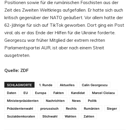
Positionen sowie für die rumänischen Faschisten aus der
Zeit des Zweiten Weltkriegs aufgefallen. Er hatte sich auch
kritisch gegenüber der NATO geäußert. Vor allem hatte der
62-Jährige für sich auf TikTok geworben. Dort ging ein Post
viral, als er das Ende der Hilfen für die Ukraine forderte.
Georgescu war früher Mitglied der extrem rechten
Parlamentspartei AUR, ist aber nach einem Streit
ausgetreten.
Quelle: ZDF
SCHLAGWORTE
1. Runde
Aktuelles
Calin Georgescu
Daten
EU
Europa
Fakten
Kandidat
Marcel Ciolacu
Ministerpräsidenten
Nachrichten
News
Politk
Präsidentenwahl
prorussisch
Rechts
Rumänien
Sieger
Sozialdemkoraten
Stichwahl
Wahlen
Zahlen