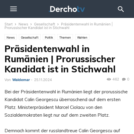
Start
News
Gesellschaft
Präsidentenwahl in Rumänien |
Prorussischer Kandidat ist in Stichwahl
News
Gesellschaft
Politik
Themen
Wahlen
Präsidentenwahl in
Rumänien | Prorussischer
Kandidat ist in Stichwahl
462
0
Von
Waldemar
-
25.11.2024
Bei der Präsidentenwahl in Rumänien liegt der prorussische
Kandidat Calin Georgescu überraschend auf dem ersten
Platz. Ministerpräsident Marcel Ciolacu von den
Sozialdemokraten liegt nur auf dem zweiten Platz.
Demnach kommt der russlandtreue Calin Georgescu auf