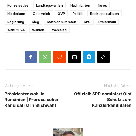
Konservative
Landtagswahlen
Nachrichten
News
Niederlage
Österreich
ÖVP
Politik
Rechtspopulisten
Regierung
Sieg
Sozialdemkoraten
SPÖ
Steiermark
Wahl 2024
Wahlen
Wahlsieg
Vorheriger Artikel
Nächster Artikel
Präsidentenwahl in
Offiziell: SPD nominiert Olaf
Rumänien | Prorussischer
Scholz zum
Kandidat ist in Stichwahl
Kanzlerkandidaten