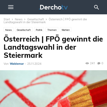
Start
News
Gesellschaft
Österreich | FPÖ gewinnt die
Landtagswahl in der Steiermark
News
Gesellschaft
Politik
Themen
Wahlen
Österreich | FPÖ gewinnt die
Landtagswahl in der
Steiermark
241
0
Von
Waldemar
-
25.11.2024