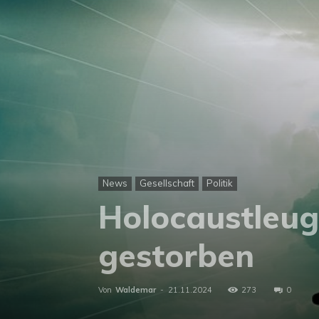
News
Gesellschaft
Politik
Holocaustleug
gestorben
Von
Waldemar
-
21.11.2024
273
0