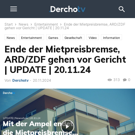
Start
News
Entertainment
Ende der Mietpreisbremse, ARD/ZDF
gehen vor Gericht | UPDATE | 20.11.24
News
Entertainment
Games
Gesellschaft
Video
Information
Ende der Mietpreisbremse,
Politik
Sport
UPDATE
ARD/ZDF gehen vor Gericht
| UPDATE | 20.11.24
313
0
Von
Derchotv
-
20.11.2024