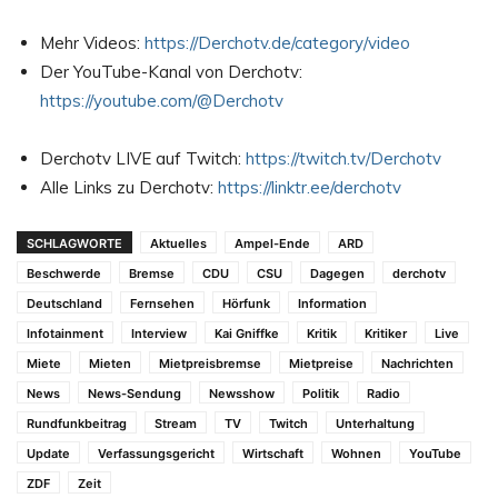
Mehr Videos:
https://Derchotv.de/category/video
Der YouTube-Kanal von Derchotv:
https://youtube.com/@Derchotv
Derchotv LIVE auf Twitch:
https://twitch.tv/Derchotv
Alle Links zu Derchotv:
https://linktr.ee/derchotv
SCHLAGWORTE
Aktuelles
Ampel-Ende
ARD
Beschwerde
Bremse
CDU
CSU
Dagegen
derchotv
Deutschland
Fernsehen
Hörfunk
Information
Infotainment
Interview
Kai Gniffke
Kritik
Kritiker
Live
Miete
Mieten
Mietpreisbremse
Mietpreise
Nachrichten
News
News-Sendung
Newsshow
Politik
Radio
Rundfunkbeitrag
Stream
TV
Twitch
Unterhaltung
Update
Verfassungsgericht
Wirtschaft
Wohnen
YouTube
ZDF
Zeit