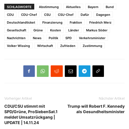
SCHLAGWORTE
Abstimmung
Aktuelles
Bayern
Bund
CDU
CDU-Chef
CSU
CSU-Chef
Dafür
Dagegen
Deutschlandticket
Finanzierung
Fraktion
Friedrich Merz
Gesellschaft
Grüne
Kosten
Länder
Markus Söder
Nachrichten
News
Politik
SPD
Verkehrsminister
Volker Wissing
Wirtschaft
Zufrieden
Zustimmung
Vorheriger Artikel
Nächster Artikel
CDU/CSU stimmt mit
Trump will Robert F. Kennedy
SPD/Grüne, ProSiebenSat.1
als Gesundheitsminister
meldet Umsatzrückgang |
UPDATE | 14.11.24