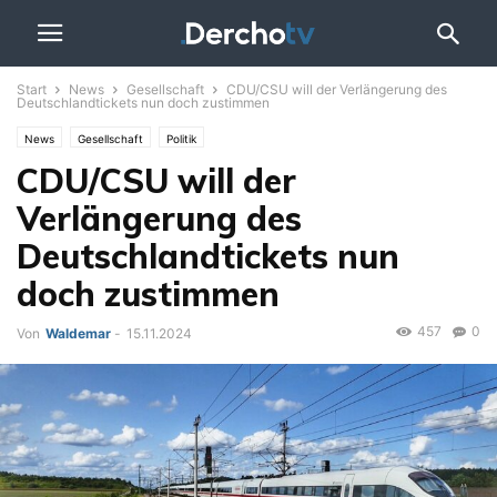
Start
News
Gesellschaft
CDU/CSU will der Verlängerung des
Deutschlandtickets nun doch zustimmen
News
Gesellschaft
Politik
CDU/CSU will der
Verlängerung des
Deutschlandtickets nun
doch zustimmen
457
0
Von
Waldemar
-
15.11.2024