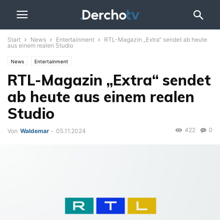
Start
News
Entertainment
RTL-Magazin „Extra“ sendet ab heute
aus einem realen Studio
News
Entertainment
RTL-Magazin „Extra“ sendet
ab heute aus einem realen
Studio
422
0
Von
Waldemar
-
05.11.2024