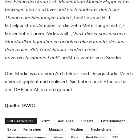
Set-Elementen kann sich Moderatorin Mareile Höppner frei
bewegen und so aktiver und noch nahbarer durch die
Themen der Sendungen führen
“, heißt es von RTL.
Mittelpunkt des Studios ist die zehn Meter lange und 2,7
Meter hohe Curved-Videowall. „
Dank dieser spezifischen
Standardkonfigurationen behalten alle Formate, die aus
dem realen 360-Grad-Studio senden, einen
unverwechselbaren Look
“, heißt es weiter vom Sender.
Das Studio wurde vom Architektur- und Designstudio Veech
x Veech geplant und realisiert. Sie haben auch Studios für
den ORF und Al Jazeera gebaut.
Quelle: DWDL
SCHLAGWORTE
2022
Aktuelles
Einsatz
Entertainment
Extra
Fernsehen
Magazin
Medien
Nachrichten
Nachrichtensendungen
News
Real
Real Studio
RTL