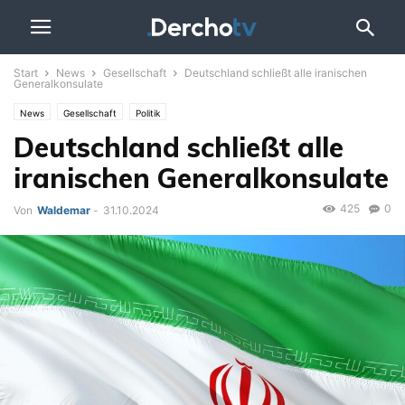
Start
News
Gesellschaft
Deutschland schließt alle iranischen
Generalkonsulate
News
Gesellschaft
Politik
Deutschland schließt alle
iranischen Generalkonsulate
425
0
Von
Waldemar
-
31.10.2024