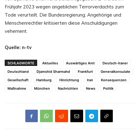
Frühjahr 2023 wegen angeblichen Terrorverdachts zum
Tode verurteilt. Die Bundesregierung, Angehörige und
Menschenrechtler kritisierten diese Anschuldigungen
vehement.
Quelle: n-tv
SCHLAGWORTE
Aktuelles
Auswärtiges Amt
Deutsch-Iraner
Deutschland
Djamshid Sharmahd
Frankfurt
Generalkonsulate
Gesellschaft
Hamburg
Hinrichtung
Iran
Konsequenzen
Maßnahme
München
Nachrichten
News
Politik