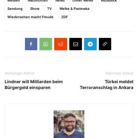
Medien
Nachrichten
News
Oliver Welke
Rückblick
Sendung
Show
TV
Welke & Pastewka
Wiedersehen macht Freude
ZDF
Vorheriger Artikel
Nächster Artikel
Lindner will Milliarden beim
Türkei meldet
Bürgergeld einsparen
Terroranschlag in Ankara