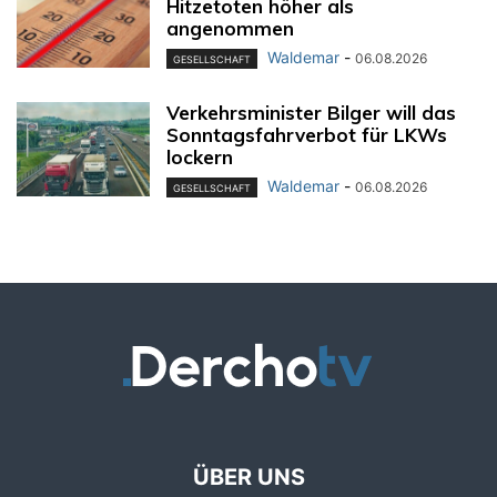
Hitzetoten höher als
angenommen
Waldemar
-
06.08.2026
GESELLSCHAFT
Verkehrsminister Bilger will das
Sonntagsfahrverbot für LKWs
lockern
Waldemar
-
06.08.2026
GESELLSCHAFT
ÜBER UNS