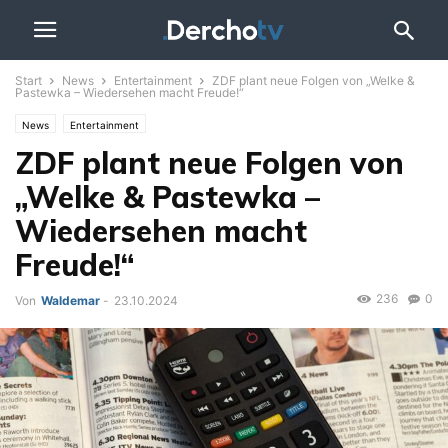
Start
News
Entertainment
ZDF plant neue Folgen von „Welke &
Pastewka – Wiedersehen macht Freude!“
News
Entertainment
ZDF plant neue Folgen von
„Welke & Pastewka –
Wiedersehen macht
Freude!“
236
0
Von
Waldemar
-
23.10.2024