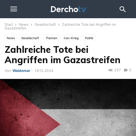
Start
News
Gesellschaft
Zahlreiche Tote bei Angriffen im
Gazastreifen
News
Gesellschaft
Themen
Iran-Krieg
Politik
Zahlreiche Tote bei
Angriffen im Gazastreifen
237
0
Von
Waldemar
-
19.10.2024