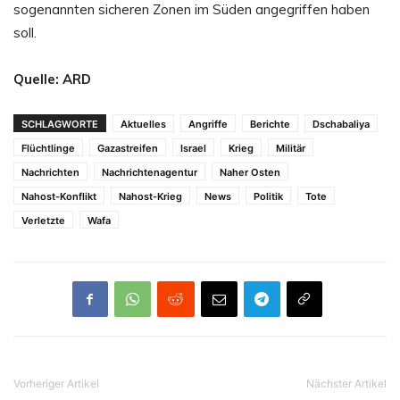
sogenannten sicheren Zonen im Süden angegriffen haben
soll.
Quelle: ARD
SCHLAGWORTE
Aktuelles
Angriffe
Berichte
Dschabaliya
Flüchtlinge
Gazastreifen
Israel
Krieg
Militär
Nachrichten
Nachrichtenagentur
Naher Osten
Nahost-Konflikt
Nahost-Krieg
News
Politik
Tote
Verletzte
Wafa
Vorheriger Artikel
Nächster Artikel