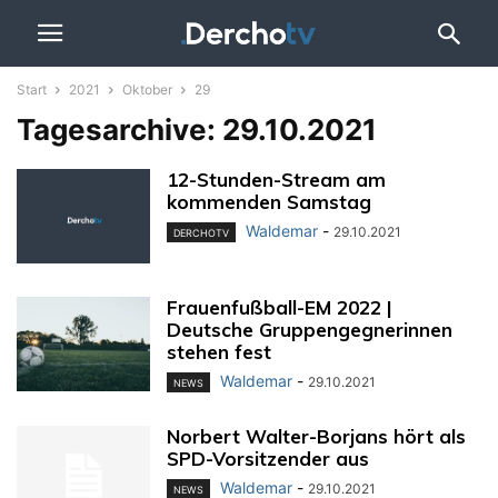
Start
2021
Oktober
29
Tagesarchive: 29.10.2021
12-Stunden-Stream am
kommenden Samstag
Waldemar
-
29.10.2021
DERCHOTV
Frauenfußball-EM 2022 |
Deutsche Gruppengegnerinnen
stehen fest
Waldemar
-
29.10.2021
NEWS
Norbert Walter-Borjans hört als
SPD-Vorsitzender aus
Waldemar
-
29.10.2021
NEWS