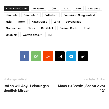
SCHLAGWORTE
10 Jahre
2008
2010
2018
Aktuelles
derchotv
Derchotv10
Erdbeben
Eurovision Songcontest
Haiti
Intern
Katastrophe
Lena
Loveparade
Nachrichten
News
Rückblick
Samuel Koch
Unfall
Unglück
Wetten dass..?
ZDF
Vorheriger Artikel
Nächster Artikel
Italien will Asyl-Leistungen
Maas zu Brexit: „Schon 2 vor
deutlich kürzen
12“