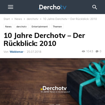
Start
News
derchotv
10 Jahre Derchotv – Der Rückblick: 2010
News
derchotv
Entertainment
Themen
10 Jahre Derchotv – Der
Rückblick: 2010
1043
0
Von
Waldemar
-
25.07.2018