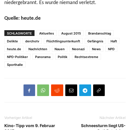
niedergebrannt. Es wurde niemand verletzt.
Quelle: heute.de
SCHLAGWORTE
Aktuelles
August 2015
Brandanschlag
Delikte
derchotv
Flüchtlingsunterkunft
Gefängnis
Haft
heute.de
Nachrichten
Nauen
Neonazi
News
NPD
NPD-Politiker
Panorama
Politik
Rechtsextreme
Sporthalle
Vorheriger Artikel
Nächster Artikel
Kino-Tipp vom 9. Februar
Schneesturm liegt US-