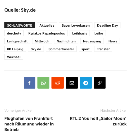
Quelle: Sky.de
SCHLAGWORTE
Aktuelles
Bayer Leverkusen
Deadline Day
derchotv
Kyriakos Papadopoulos
Leihbasis
Leihe
Leihgeschäft
Mittwoch
Nachrichten
Neuzugang
News
RB Leipzig
Sky.de
Sommertransfer
sport
Transfer
Wechsel
Vorheriger Artikel
Nächster Artikel
Flughafen von Frankfurt
RTL 2 You holt „Sailor Moon“
nach Räumung wieder in
zurück
Betrieb