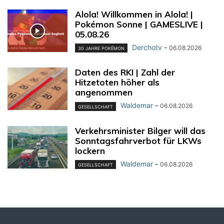
Alola! Willkommen in Alola! |
Pokémon Sonne | GAMESLIVE |
05.08.26
Derchotv
-
06.08.2026
30 JAHRE POKÉMON
Daten des RKI | Zahl der
Hitzetoten höher als
angenommen
Waldemar
-
06.08.2026
GESELLSCHAFT
Verkehrsminister Bilger will das
Sonntagsfahrverbot für LKWs
lockern
Waldemar
-
06.08.2026
GESELLSCHAFT