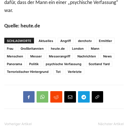
dafür, dass der Mann ein einer „psychische Verfassung“
war.
Quelle: heute.de
SCHLAGWORTE
Aktuelles
Angriff
derchotv
Ermittler
Frau
Großbritannien
heute.de
London
Mann
Menschen
Messer
Messerangriff
Nachrichten
News
Panorama
Politik
psychische Verfassung
Scotland Yard
Terroristischer Hintergrund
Tot
Verletzte
Vorheriger Artikel
Nächster Artikel