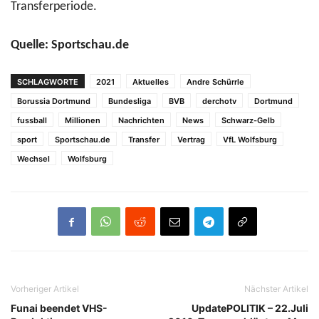
Transferperiode.
Quelle: Sportschau.de
SCHLAGWORTE
2021
Aktuelles
Andre Schürrle
Borussia Dortmund
Bundesliga
BVB
derchotv
Dortmund
fussball
Millionen
Nachrichten
News
Schwarz-Gelb
sport
Sportschau.de
Transfer
Vertrag
VfL Wolfsburg
Wechsel
Wolfsburg
Vorheriger Artikel
Nächster Artikel
Funai beendet VHS-
UpdatePOLITIK – 22.Juli