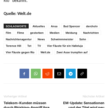
Rio“ bekannt.
Quelle: Welt.de
SCHLAGWORTE
Aktuelles
Ansa
Bud Spencer
derchotv
Film
Filme
gestorben
Medien
Meldung
Nachrichten
Nachrichtenagentur
News
Schwimmmeister
Sohn
Terence Hill
Tot
TV
Vier Fäuste für ein Halleluja
Vier Fäuste gegen Rio
Welt.de
Zwei Asse trumpfen auf
Vorheriger Artikel
Nächster Artikel
Telekom-Kunden müssen
EM-Update: Sensationen
durch Phishing-Angriff ihre
und der Titel wird neu