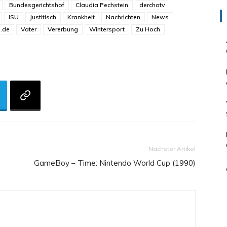
Bundesgerichtshof
Claudia Pechstein
derchotv
ISU
Justitisch
Krankheit
Nachrichten
News
.de
Vater
Vererbung
Wintersport
Zu Hoch
Nächster Artikel
GameBoy – Time: Nintendo World Cup (1990)