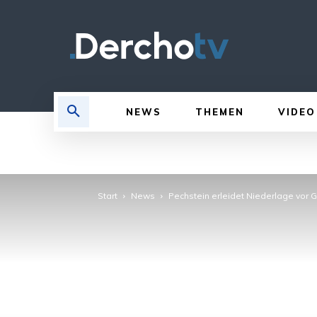
NEWS
THEMEN
VIDEO
Start
News
Pechstein erleidet Niederlage vor G