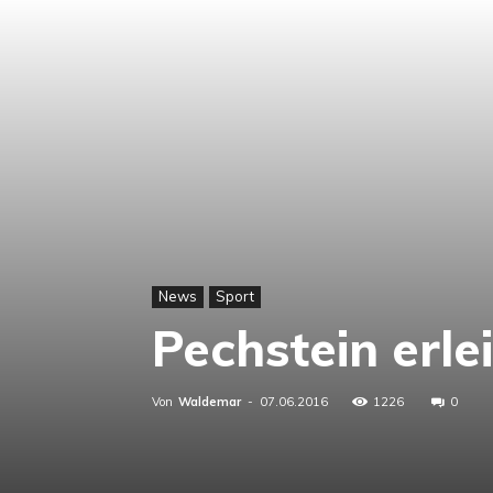
News
Sport
Pechstein erle
Von
Waldemar
-
07.06.2016
1226
0