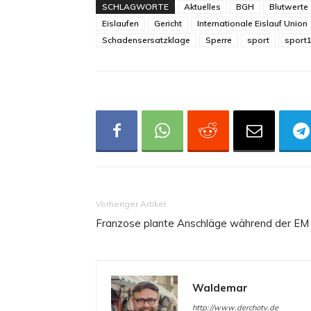
SCHLAGWORTE
Aktuelles
BGH
Blutwerte
Eislaufen
Gericht
Internationale Eislauf Union
Schadensersatzklage
Sperre
sport
sport1
Vorheriger Artikel
Franzose plante Anschläge während der EM
Waldemar
http://www.derchotv.de