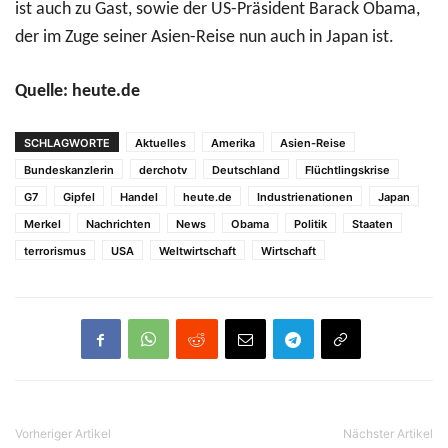
ist auch zu Gast, sowie der US-Präsident Barack Obama,
der im Zuge seiner Asien-Reise nun auch in Japan ist.
Quelle: heute.de
SCHLAGWORTE
Aktuelles
Amerika
Asien-Reise
Bundeskanzlerin
derchotv
Deutschland
Flüchtlingskrise
G7
Gipfel
Handel
heute.de
Industrienationen
Japan
Merkel
Nachrichten
News
Obama
Politik
Staaten
terrorismus
USA
Weltwirtschaft
Wirtschaft
Vorheriger Artikel
Nächster Artikel