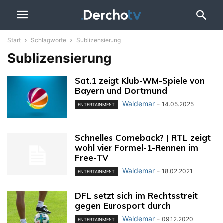
Start
Schlagworte
Sublizensierung
Sublizensierung
Sat.1 zeigt Klub-WM-Spiele von
Bayern und Dortmund
Waldemar
-
14.05.2025
ENTERTAINMENT
Schnelles Comeback? | RTL zeigt
wohl vier Formel-1-Rennen im
Free-TV
Waldemar
-
18.02.2021
ENTERTAINMENT
DFL setzt sich im Rechtsstreit
gegen Eurosport durch
Waldemar
-
09.12.2020
ENTERTAINMENT